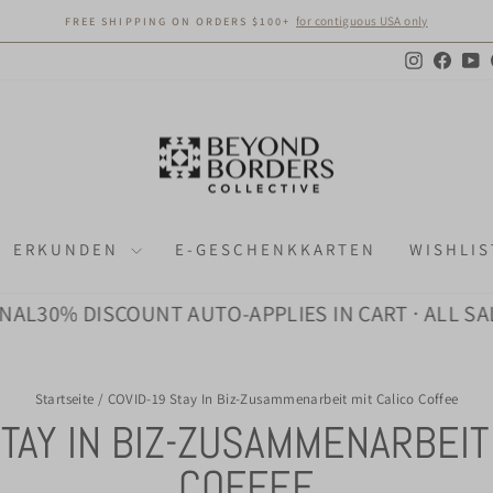
for contiguous USA only
FREE SHIPPING ON ORDERS $100+
Pause
Diashow
Instagram
Faceb
Y
ERKUNDEN
E-GESCHENKKARTEN
WISHLIS
AL
30% DISCOUNT AUTO-APPLIES IN CART · ALL SALE
Startseite
/
COVID-19 Stay In Biz-Zusammenarbeit mit Calico Coffee
TAY IN BIZ-ZUSAMMENARBEIT
COFFEE