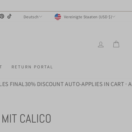
WÄHRUNG
SPRACHE
ook
ouTube
Pinterest
TikTok
Vereinigte Staaten (USD $)
Deutsch
EINLOGGE
EIN
T
RETURN PORTAL
S FINAL
30% DISCOUNT AUTO-APPLIES IN CART · AL
 MIT CALICO