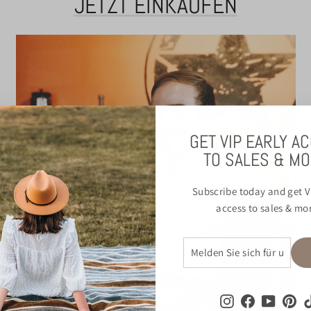
JETZT EINKAUFEN
GET VIP EARLY A
TO SALES & MO
Subscribe today and get V
access to sales & mo
MELDEN
ABONNIEREN
SIE
SICH
FÜR
UNSERE
Instagram
Facebook
YouTub
Pin
MAILINGLISTE