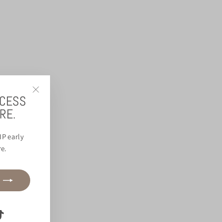
CCESS
"Schließen
(Esc)"
RE.
IP early
re.
e
terest
TikTok