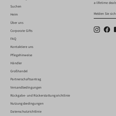
a-lifetime deals
Suchen
MELDEN
ABONNIERE
Heim
SIE
SICH
Über uns
FÜR
Instagram
Fac
Corporate Gifts
UNSERE
MAILINGLIS
FAQ
AN
Kontaktiere uns
Pflegehinweise
Händler
Großhandel
Partnerschaftsantrag
Versandbedingungen
Rückgabe- und Rückerstattungsrichtlinie
Nutzungsbedingungen
Datenschutzrichtlinie