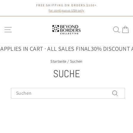
Direkt
FREE SHIPPING ON ORDERS $100+
zum
Pause
for contiguous USA only
Diashow
Inhalt
SEITENNAVIGATION
SUC
E
PPLIES IN CART · ALL SALES FINAL
30% DISCOUNT A
Startseite
/
Suchen
SUCHE
SEARCH
Suchen