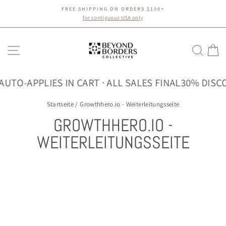
Direkt
FREE SHIPPING ON ORDERS $100+
zum
Pause
for contiguous USA only
Diashow
Inhalt
SEITENNAVIGATION
SUC
E
UTO-APPLIES IN CART · ALL SALES FINAL
30% DISCO
Startseite
/
Growthhero.io - Weiterleitungsseite
GROWTHHERO.IO -
WEITERLEITUNGSSEITE