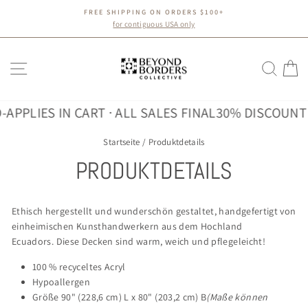
Direkt
FREE SHIPPING ON ORDERS $100+
zum
Pause
for contiguous USA only
Diashow
Inhalt
SEITENNAVIGATION
SUC
E
PPLIES IN CART · ALL SALES FINAL
30% DISCOUNT 
Startseite
/
Produktdetails
PRODUKTDETAILS
Ethisch hergestellt und wunderschön gestaltet, handgefertigt von
einheimischen Kunsthandwerkern aus dem Hochland
Ecuadors.
Diese Decken sind warm, weich und pflegeleicht!
100 % recyceltes Acryl
Hypoallergen
Größe 90" (228,6 cm) L x 80" (203,2 cm) B
(Maße können